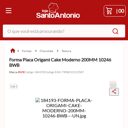
|
00
O que você está procurando?
formas
chocolate
textura
Forma Placa Origami Cake Moderno 200MM 10246
BWB
Marca:
BWB
Código
:
184193
Código EAN
:
7908013112587
1 de 1