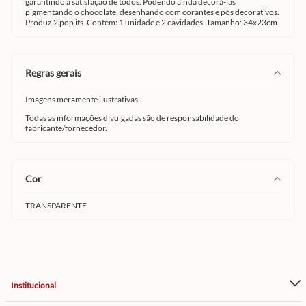
garantindo a satisfação de todos. Podendo ainda decorá-las
pigmentando o chocolate, desenhando com corantes e pós decorativos.
Produz 2 pop its. Contém: 1 unidade e 2 cavidades. Tamanho: 34x23cm.
regras gerais
Imagens meramente ilustrativas.
Todas as informações divulgadas são de responsabilidade do
fabricante/fornecedor.
cor
TRANSPARENTE
Institucional