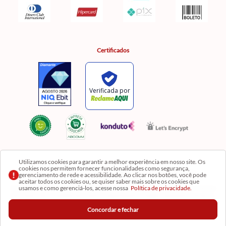
Certificados
Utilizamos cookies para garantir a melhor experiência em nosso site. Os
cookies nos permitem fornecer funcionalidades como segurança,
Razão Social: Comercial Luzia Meire de Gêneros Alimentícios LTDA | CNPJ:
gerenciamento de rede e acessibilidade. Ao clicar nos botões, você pode
08.991.182/0001-11
aceitar todos os cookies ou, se quiser saber mais sobre os cookies que
usamos e como gerenciá-los, acesse nossa
Política de privacidade.
Os preços, produtos e quantidades da Loja Virtual não se aplicam aos da Loja Física. Na Loja
fisíca temos mais variedades de produtos e departamentos. Imagens meramente ilustrativas.
Concordar e fechar