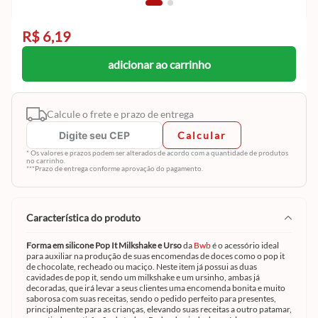
R$ 6,19
adicionar ao carrinho
Calcule o frete e prazo de entrega
Calcular
* Os valores e prazos podem ser alterados de acordo com a quantidade de produtos
no carrinho.
***Prazo de entrega conforme aprovação do pagamento.
característica do produto
Forma em silicone Pop It Milkshake e Urso
da
Bwb
é o acessório ideal
para auxiliar na produção de suas encomendas de doces como o pop it
de chocolate, recheado ou maciço. Neste item já possui as duas
cavidades de pop it, sendo um milkshake e um ursinho, ambas já
decoradas, que irá levar a seus clientes uma encomenda bonita e muito
saborosa com suas receitas, sendo o pedido perfeito para presentes,
principalmente para as crianças, elevando suas receitas a outro patamar,