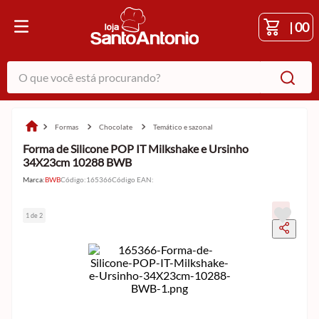
|
00
O que você está procurando?
formas
chocolate
temático e sazonal
Forma de Silicone POP IT Milkshake e Ursinho
34X23cm 10288 BWB
Marca:
BWB
Código
:
165366
Código EAN
:
1 de 2