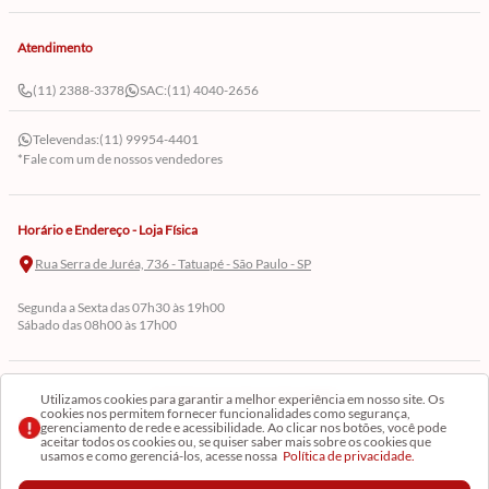
Atendimento
(11) 2388-3378
SAC:
(11) 4040-2656
Televendas:
(11) 99954-4401
*Fale com um de nossos vendedores
Horário e Endereço - Loja Física
Rua Serra de Juréa, 736 - Tatuapé - São Paulo - SP
Segunda a Sexta das 07h30 às 19h00
Sábado das 08h00 às 17h00
Cadastre-se em Nossa Newsletter
Utilizamos cookies para garantir a melhor experiência em nosso site. Os
cookies nos permitem fornecer funcionalidades como segurança,
gerenciamento de rede e acessibilidade. Ao clicar nos botões, você pode
Receba as novidades
aceitar todos os cookies ou, se quiser saber mais sobre os cookies que
usamos e como gerenciá-los, acesse nossa
Política de privacidade.