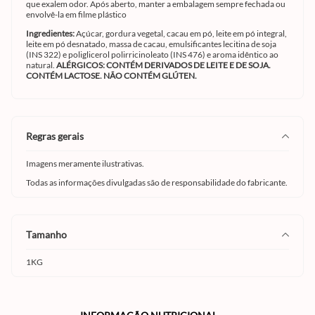
que exalem odor. Após aberto, manter a embalagem sempre fechada ou
envolvê-la em filme plástico
Ingredientes:
Açúcar, gordura vegetal, cacau em pó, leite em pó integral,
leite em pó desnatado, massa de cacau, emulsificantes lecitina de soja
(INS 322) e poliglicerol polirricinoleato (INS 476) e aroma idêntico ao
natural.
ALÉRGICOS: CONTÉM DERIVADOS DE LEITE E DE SOJA.
CONTÉM LACTOSE. NÃO CONTÉM GLÚTEN.
regras gerais
Imagens meramente ilustrativas.
Todas as informações divulgadas são de responsabilidade do fabricante.
tamanho
1KG