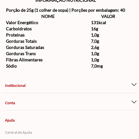
INFORMAÇÃO NUTRICIONAL
Porção de 25g (1 colher de sopa) | Porções por embalagem: 40
NOME
VALOR
Valor Energético
131kcal
Carboidratos
16g
Proteínas
1,0g
Gorduras Totais
7,0g
Gorduras Saturadas
2,6g
Gorduras Trans
1,0g
Fibras Alimentares
1,0g
Sódio
7,0mg
Institucional
Conta
Ajuda
Central de Ajuda