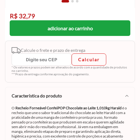
R$ 32,79
adicionar ao carrinho
Calcule o frete e prazo de entrega
Calcular
* Os valores e prazos podem ser alterados de acordo com a quantidade de produtos
no carrinho.
***Prazo de entrega conforme aprovação do pagamento.
característica do produto
O
Recheio Forneável ConfeiPOP Chocolate ao Leite 1,010kg Harald
é o
recheio que une o sabor tradicional do chocolate ao leite Harald com a
praticidade de uma manga de confeiteiro pronta pra uso, formato
pensado pra confeiteiras que produzem em escala e querem agilidade
sem abrir mão do resultado profissional. Já vem na embalagem em
manga, eliminando etapas de preparo e garantindo aplicação direta,
higiênica e precisa, com excelente controle de porções e acabamento