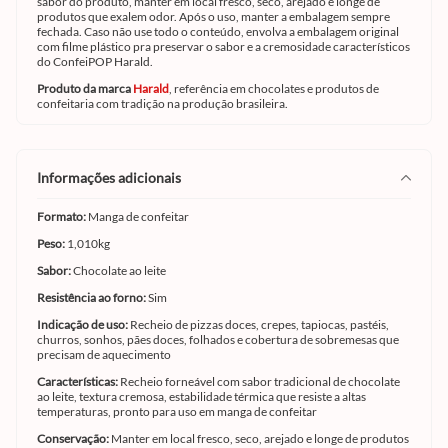
sabor do produto, manter em local fresco, seco, arejado e longe de
produtos que exalem odor. Após o uso, manter a embalagem sempre
fechada. Caso não use todo o conteúdo, envolva a embalagem original
com filme plástico pra preservar o sabor e a cremosidade característicos
do ConfeiPOP Harald.
Produto da marca
Harald
, referência em chocolates e produtos de
confeitaria com tradição na produção brasileira.
informações adicionais
Formato:
Manga de confeitar
Peso:
1,010kg
Sabor:
Chocolate ao leite
Resistência ao forno:
Sim
Indicação de uso:
Recheio de pizzas doces, crepes, tapiocas, pastéis,
churros, sonhos, pães doces, folhados e cobertura de sobremesas que
precisam de aquecimento
Características:
Recheio forneável com sabor tradicional de chocolate
ao leite, textura cremosa, estabilidade térmica que resiste a altas
temperaturas, pronto para uso em manga de confeitar
Conservação:
Manter em local fresco, seco, arejado e longe de produtos