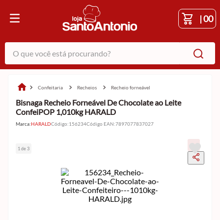
|
00
O que você está procurando?
confeitaria
recheios
recheio forneável
Bisnaga Recheio Forneável De Chocolate ao Leite
ConfeiPOP 1,010kg HARALD
Marca:
HARALD
Código
:
156234
Código EAN
:
7897077837027
1 de 3