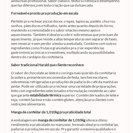
ainda mais profissional. Sabor clássico, textura cremosa e desempenho
que faz diferença em toda criação que sai da bancada.
Forneável e pronto pra produção em escala
Perfeito pra rechear pizzas doces, crepes, tapiocas, pastéis, churros,
sonhos, pães doces e folhados, tanto antes quanto depois do forno,
mantendo a cremosidade e o sabor intactos mesmo após o
aquecimento. Também é ideal pra cobrir sobremesas que precisam de
aquecimento, já que resiste a altas temperaturas sem separar de fases,
sem ressecar e sem perder a textura aveludada. Combine com outros
ingredientes como frutas e granulados pra criar experiências
gastronômicas únicas e irresistíveis, multiplicando as possibilidades
dentro do cardápio da confeitaria.
Sabor tradicional Harald que cliente reconhece
O sabor de chocolate ao leite é o coringa mais querido da confeitaria
brasileira, presente em encomendas de festa, lanches escolares,
sobremesas refrigeradas e produções de padaria do café da manhã ao
jantar. Pode ser utilizado pra rechear uma variedade de preparações,
feito com ingredientes selecionados e formulação resistente ao calor
que garante
estabilidade térmica
superior. Contém derivados de leite e
soja, contém lactose e não contém glúten, atenção pra clientes com
restrições alimentares.
Manga de confeitar de 1,010kg pra praticidade total
A embalagem em
manga de confeitar de 1,010kg
oferece ótimo
rendimento e praticidade no manuseio, formato ideal pra confeitarias,
padarias e produções em escala. Pra garantir a máxima qualidade e o