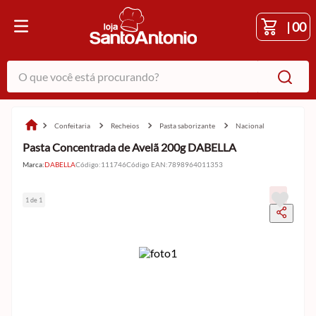
|
00
O que você está procurando?
confeitaria
recheios
pasta saborizante
nacional
Pasta Concentrada de Avelã 200g DABELLA
Marca:
DABELLA
Código
:
111746
Código EAN
:
7898964011353
1 de 1