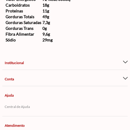
Carboidratos
18g
Proteínas
11g
Gorduras Totais
49g
Gorduras Saturadas
7,3g
Gorduras Trans
0g
Fibra Alimentar
9,6g
Sódio
29mg
Institucional
Conta
Ajuda
Central de Ajuda
Atendimento