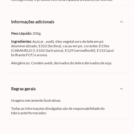
informações adicionais
Peso Líquido:
200g.
Ingredientes:
Açúcar , avelã, óleo vegetal soro de leite em pó
desmineralizado, E322 (lecitina), cacau em pó, corantes: E150a
(CARAMELO I), E102 (tartrazina), E129 (vermelho40), E133 (azul
brilhante FCF) e aroma.
Alergênicos: Contém avelã, derivados do leite e derivados de soja.
regras gerais
Imagens meramente ilustrativas.
Todas as informações divulgadas são de responsabilidade do
fabricante/fornecedor.