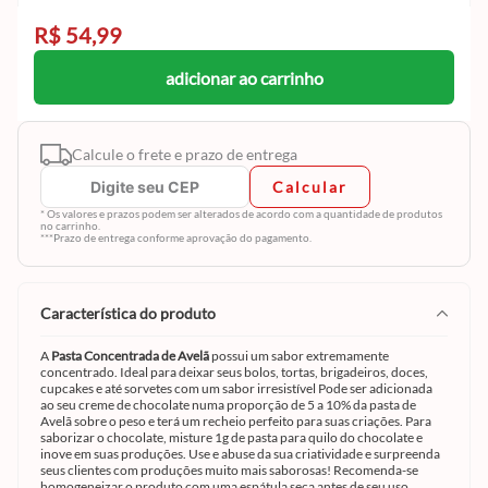
R$ 54,99
adicionar ao carrinho
Calcule o frete e prazo de entrega
Calcular
* Os valores e prazos podem ser alterados de acordo com a quantidade de produtos
no carrinho.
***Prazo de entrega conforme aprovação do pagamento.
característica do produto
A
Pasta Concentrada de Avelã
possui um sabor extremamente
concentrado. Ideal para deixar seus bolos, tortas, brigadeiros, doces,
cupcakes e até sorvetes com um sabor irresistível Pode ser adicionada
ao seu creme de chocolate numa proporção de 5 a 10% da pasta de
Avelã sobre o peso e terá um recheio perfeito para suas criações. Para
saborizar o chocolate, misture 1g de pasta para quilo do chocolate e
inove em suas produções. Use e abuse da sua criatividade e surpreenda
seus clientes com produções muito mais saborosas! Recomenda-se
homogeneizar o produto com uma espátula seca antes de seu uso.