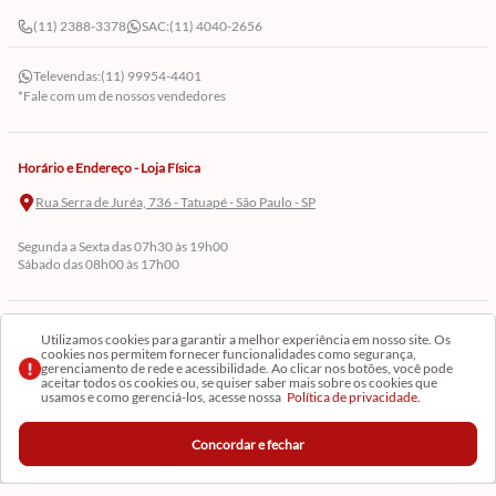
(11) 2388-3378
SAC:
(11) 4040-2656
Televendas:
(11) 99954-4401
*Fale com um de nossos vendedores
Horário e Endereço - Loja Física
Rua Serra de Juréa, 736 - Tatuapé - São Paulo - SP
Segunda a Sexta das 07h30 às 19h00
Sábado das 08h00 às 17h00
Cadastre-se em Nossa Newsletter
Utilizamos cookies para garantir a melhor experiência em nosso site. Os
cookies nos permitem fornecer funcionalidades como segurança,
gerenciamento de rede e acessibilidade. Ao clicar nos botões, você pode
Receba as novidades
aceitar todos os cookies ou, se quiser saber mais sobre os cookies que
usamos e como gerenciá-los, acesse nossa
Política de privacidade.
Concordar e fechar